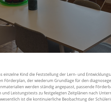
das einzelne Kind die Feststellung der Lern- und Entwicklu
n Förderplan, der wiederum Grundlage für den diagnosegele
rnmaterialien werden ständig angepasst, passende Förderba
 und Leistungstests zu festgelegten Zeitplänen nach Unterr
 wesentlich ist die kontinuierliche Beobachtung der Schüle