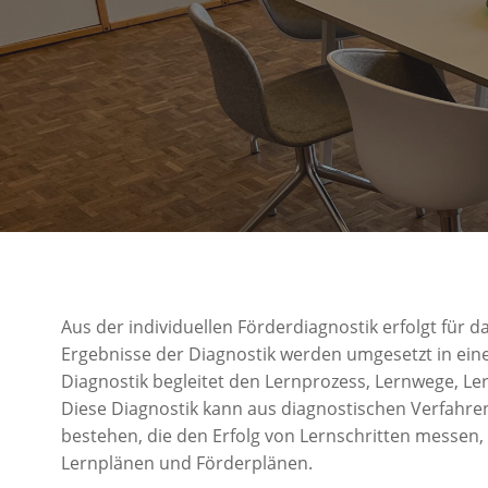
Aus der individuellen Förderdiagnostik erfolgt für 
Ergebnisse der Diagnostik werden umgesetzt in eine
Diagnostik begleitet den Lernprozess, Lernwege, Le
Diese Diagnostik kann aus diagnostischen Verfahren
bestehen, die den Erfolg von Lernschritten messen,
Lernplänen und Förderplänen.