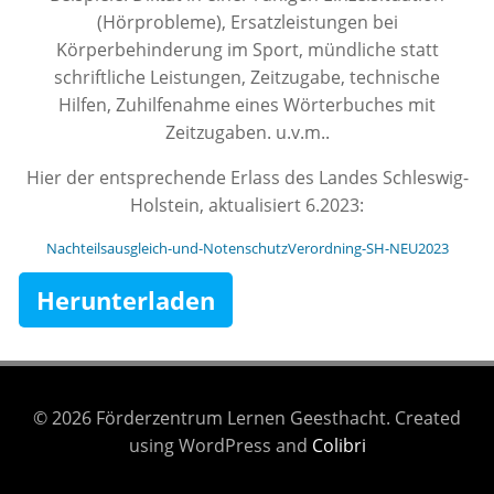
(Hörprobleme), Ersatzleistungen bei
Körperbehinderung im Sport, mündliche statt
schriftliche Leistungen, Zeitzugabe, technische
Hilfen, Zuhilfenahme eines Wörterbuches mit
Zeitzugaben. u.v.m..
Hier der entsprechende Erlass des Landes Schleswig-
Holstein, aktualisiert 6.2023:
Nachteilsausgleich-und-NotenschutzVerordning-SH-NEU2023
Herunterladen
© 2026 Förderzentrum Lernen Geesthacht. Created
using WordPress and
Colibri