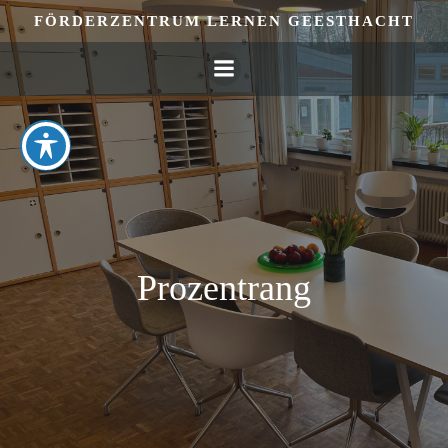
Zum
FÖRDERZENTRUM LERNEN GEESTHACHT
Inhalt
springen
Prozentrang